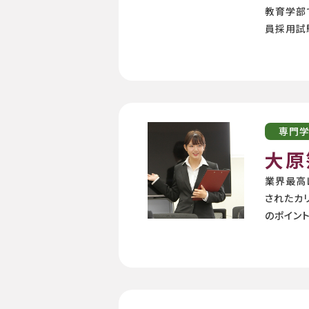
教育学部
員採用試
専門
大原
業界最高
されたカ
のポイン