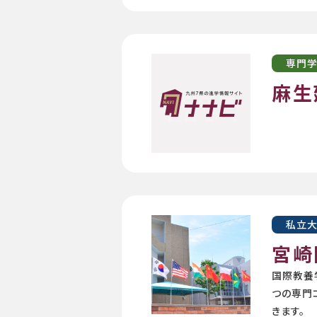
専門
麻生
私立
宮崎
国際教養
つの専門
きます。