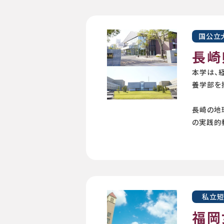
国公立
長崎
本学は、
養学部を
長崎の地
の実践的
私立
福岡