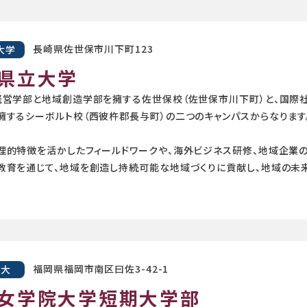
長崎県佐世保市川下町123
大学
県立大学
経営学部と地域創造学部を擁する佐世保校（佐世保市川下町）と、国際
擁するシーボルト校（西彼杵郡長与町）の二つのキャンパスからなります
理的特徴を活かしたフィールドワークや、海外ビジネス研修、地域企業
教育を通じて、地域を創造し持続可能な地域づくりに貢献し、地域の未来
福岡県福岡市南区曰佐3-42-1
短大
女学院大学短期大学部