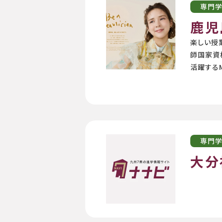
専門
鹿児
楽しい授
師国家資
活躍するM
専門
大分