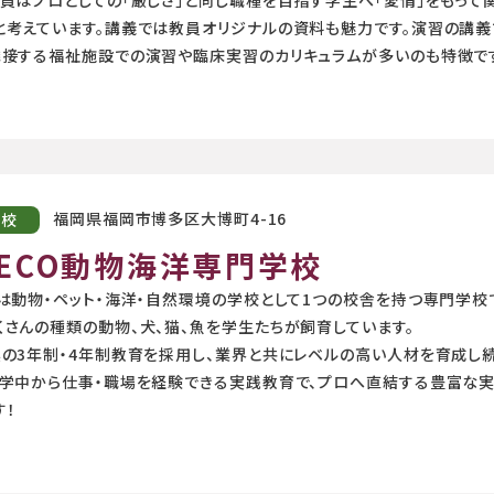
と考えています。講義では教員オリジナルの資料も魅力です。演習の講
隣接する福祉施設での演習や臨床実習のカリキュラムが多いのも特徴で
福岡県福岡市博多区大博町4-16
学校
ECO動物海洋専門学校
Oは動物・ペット・海洋・自然環境の学校として1つの校舎を持つ専門学校
くさんの種類の動物、犬、猫、魚を学生たちが飼育しています。
実の3年制・4年制教育を採用し、業界と共にレベルの高い人材を育成し
在学中から仕事・職場を経験できる実践教育で、プロへ直結する豊富な
す！