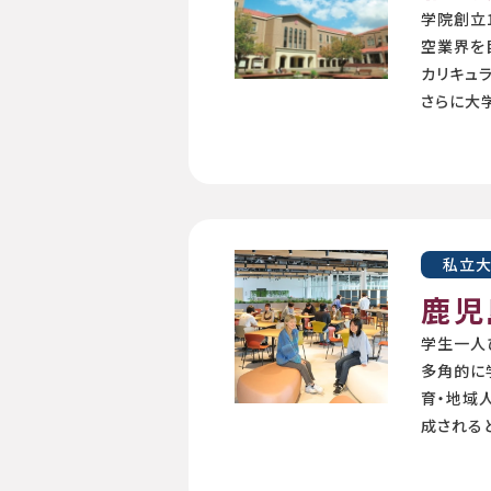
学院創立
空業界を
カリキュ
さらに大
私立
鹿児
学生一人
多角的に
育・地域
成される