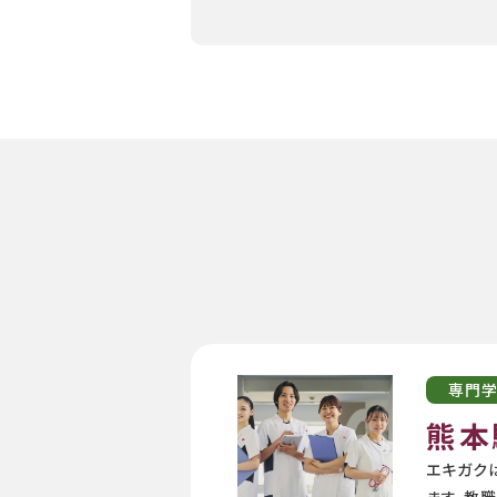
専門
熊本
エキガク
ます。教