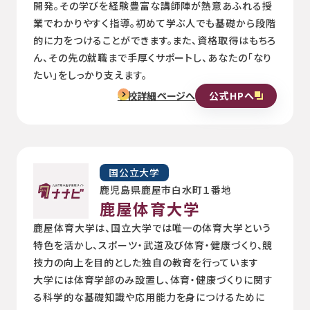
開発。その学びを経験豊富な講師陣が熱意あふれる授
業でわかりやすく指導。初めて学ぶ人でも基礎から段階
的に力をつけることができます。また、資格取得はもちろ
ん、その先の就職まで手厚くサポートし、あなたの「なり
たい」をしっかり支えます。
公式HPへ
学校詳細ページへ
国公立大学
鹿児島県鹿屋市白水町１番地
鹿屋体育大学
⿅屋体育⼤学は、国⽴⼤学では唯一の体育⼤学という
特⾊を活かし、スポーツ・武道及び体育・健康づくり、競
技⼒の向上を⽬的とした独⾃の教育を⾏っています
大学には体育学部のみ設置し、体育・健康づくりに関す
る科学的な基礎知識や応⽤能⼒を⾝につけるために