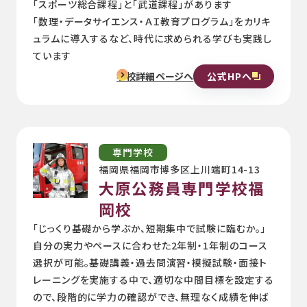
「スポーツ総合課程」と「武道課程」があります
「数理・データサイエンス・ＡＩ教育プログラム」をカリキ
ュラムに導⼊するなど、時代に求められる学びも実践し
ています
公式HPへ
学校詳細ページへ
専門学校
福岡県福岡市博多区上川端町14-13
大原公務員専門学校福
岡校
「じっくり基礎から学ぶか、短期集中で試験に臨むか。」
自分の実力やペースに合わせた2年制・1年制のコース
選択が可能。基礎講義・過去問演習・模擬試験・面接ト
レーニングを実施する中で、適切な中間目標を設定する
ので、段階的に学力の確認ができ、無理なく成績を伸ば