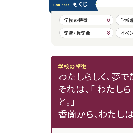
もくじ
Contents
学校の特徴
学校
学費・奨学金
イベ
学校の特徴
わたしらしく、夢で
それは、「 わたし
と。」
香蘭から、わたし