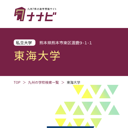
私立大学
熊本県熊本市東区渡鹿９-１-１
東海大学
TOP
九州の学校検索一覧
東海大学