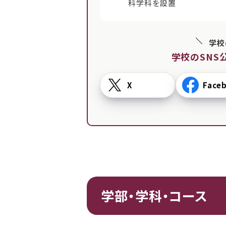
科学科を設置
学校
学校のSNS
X
Face
学部・学科・コース