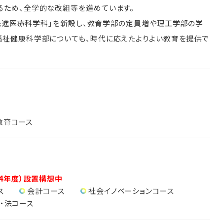
るため、全学的な改組等を進めています。
に「先進医療科学科」を新設し、教育学部の定員増や理工学部の学
福祉健康科学部についても、時代に応えたよりよい教育を提供で
教育コース
24年度）設置構想中
ス
会計コース
社会イノベーションコース
・法コース